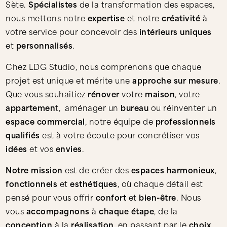
Sète.
Spécialistes
de la transformation des espaces,
nous mettons notre
expertise
et notre
créativité
à
votre service pour concevoir des
intérieurs
uniques
et
personnalisés
.
Chez LDG Studio, nous comprenons que chaque
projet est unique et mérite une
approche sur mesure
.
Que vous souhaitiez
rénover
votre
maison
, votre
appartemen
t, aménager un
bureau
ou réinventer un
espace commercial
, notre équipe de
professionnels
qualifiés
est à votre écoute pour concrétiser vos
idées
et vos
envies
.
Notre mission
est de créer des
espaces harmonieux
,
fonctionnels
et
esthétiques
, où chaque détail est
pensé pour vous offrir
confort
et
bien-être
. Nous
vous
accompagnons
à
chaque étape
, de la
conception
à la
réalisation
, en passant par le
choix