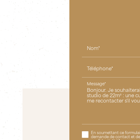
Nom*
Téléphone*
Message*
En soumettant ce formulair
demande de contact et de 