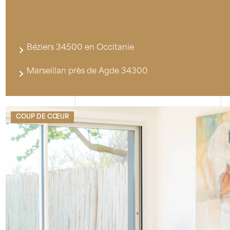
Béziers 34500 en Occitanie
Marseillan près de Agde 34300
COUP DE CŒUR