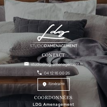
CONTACT
studio@ldg-amenagement.fr
04 12 16 00 26
Itinéraire
COORDONNÉES
LDG Amenagement