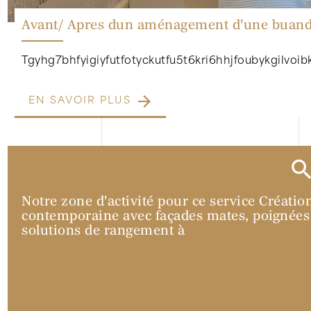
Avant/ Apres dun aménagement d'une buander
Tgyhg7bhfyigiyfutfotyckutfu5t6kri6hhjfoubykgilvoib
EN SAVOIR PLUS
Notre zone d'activité pour ce service Créatio
contemporaine avec façades mates, poignées 
solutions de rangement à