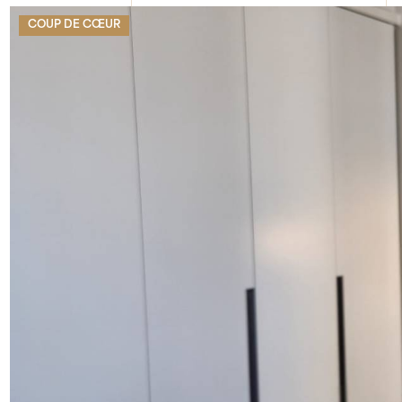
COUP DE CŒUR