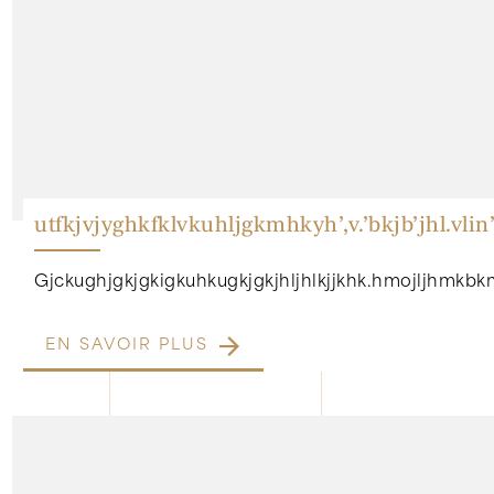
utfkjvjyghkfklvkuhljgkmhkyh’,v.’bkjb’jhl.vlin’
Gjckughjgkjgkigkuhkugkjgkjhljhlkjjkhk.hmojljhmkbkm
EN SAVOIR PLUS