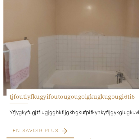
tjfoutiyfkugyifoutougougoigkugkugougi6ti6
Yfjygkyfugjtflugjgghkfljgkhgkufpifkyhkyfljgykglugk
EN SAVOIR PLUS