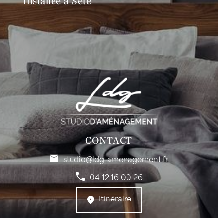
installée à Sète
CONTACT
studio@ldg-amenagement.fr
04 12 16 00 26
Itinéraire