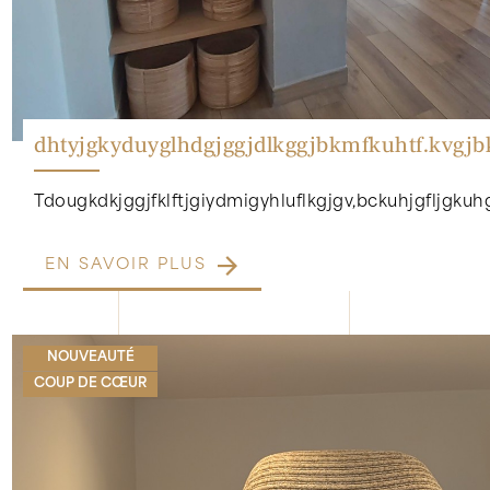
dhtyjgkyduyglhdgjggjdlkggjbkmfkuhtf.kvgj
Tdougkdkjggjfklftjgiydmigyhluflkgjgv,bckuhjgfljgkuhgj
EN SAVOIR PLUS
NOUVEAUTÉ
COUP DE CŒUR