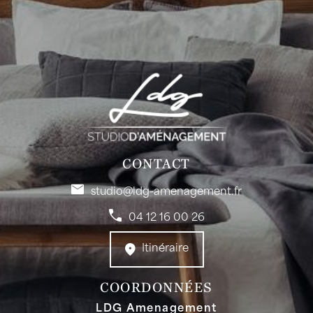
CONTACT
studio@ldg-amenagement.fr
04 12 16 00 26
Itinéraire
COORDONNÉES
LDG Amenagement