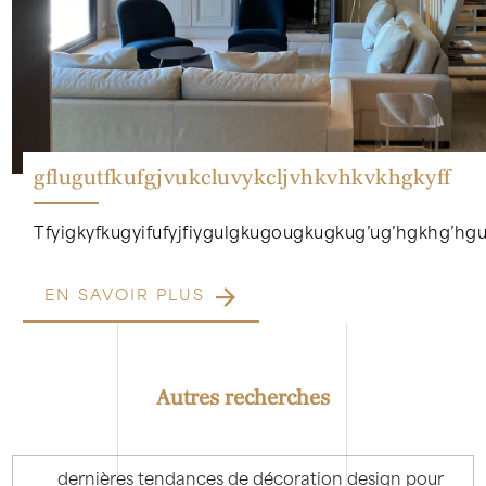
gflugutfkufgjvukcluvykcljvhkvhkvkhgkyff
Tfyigkyfkugyifufyjfiygulgkugougkugkug’ug’hgkhg’hg
EN SAVOIR PLUS
Autres recherches
dernières tendances de décoration design pour